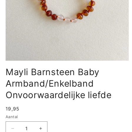
Media
1
Mayli Barnsteen Baby
openen
in
modaal
Armband/Enkelband
Onvoorwaardelijke liefde
Normale
19,95
prijs
Aantal
Aantal
Aantal
Aantal