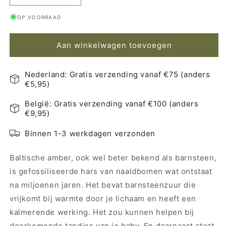
verlagen
verhogen
OP VOORRAAD
voor
voor
Mayli
Mayli
Barnsteen
Barnsteen
Aan winkelwagen toevoegen
Baby
Baby
Armband/Enkelband
Armband/Enkelband
Onvoorwaardelijke
Onvoorwaardelijke
Nederland: Gratis verzending vanaf €75 (anders
liefde
liefde
€5,95)
België: Gratis verzending vanaf €100 (anders
€9,95)
Binnen 1-3 werkdagen verzonden
Baltische amber, ook wel beter bekend als barnsteen,
is gefossiliseerde hars van naaldbomen wat ontstaat
na miljoenen jaren. Het bevat barnsteenzuur die
vrijkomt bij warmte door je lichaam en heeft een
kalmerende werking. Het zou kunnen helpen bij
doorkomende tandjes van je baby. En daarnaast staat