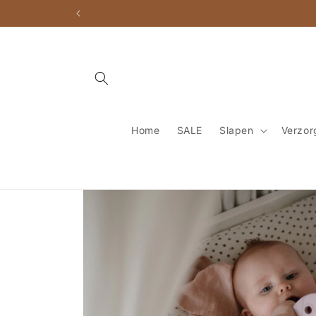
Meteen
naar de
content
Home
SALE
Slapen
Verzor
Ga direct naar
productinformatie