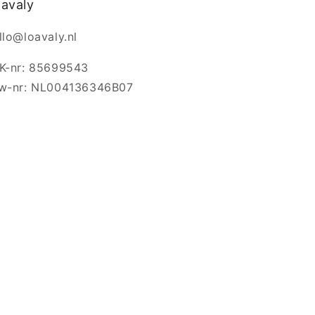
avaly
llo@loavaly.nl
K-nr: 85699543
w-nr: NL004136346B07