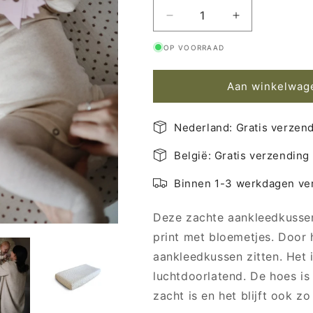
Aantal
Aantal
verlagen
verhogen
OP VOORRAAD
voor
voor
Mushie
Mushie
Aankleedkussenhoes
Aankleedkus
Aan winkelwag
Bloom
Bloom
Nederland: Gratis verzend
België: Gratis verzending
Binnen 1-3 werkdagen ve
Deze zachte aankleedkussen
print met bloemetjes. Door 
aankleedkussen zitten. Het
luchtdoorlatend. De hoes is
zacht is en het blijft ook z