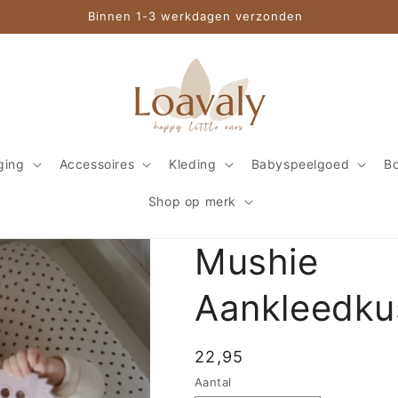
Binnen 1-3 werkdagen verzonden
ging
Accessoires
Kleding
Babyspeelgoed
Bo
Shop op merk
Mushie
Aankleedku
Normale
22,95
prijs
Aantal
Aantal