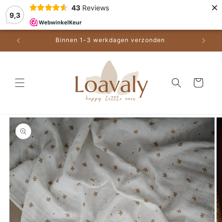
Meteen
×
43
Reviews
naar de
9,3
content
0 (BE)
Binnen 1-3 werkdagen verzonden
Een de
Winkelwagen
a direct naar
roductinformatie