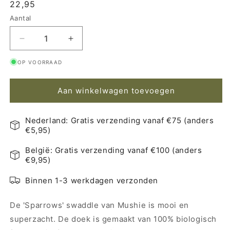
Normale
22,95
prijs
Aantal
Aantal
Aantal
Aantal
verlagen
verhogen
OP VOORRAAD
voor
voor
Mushie
Mushie
Swaddle
Swaddle
Aan winkelwagen toevoegen
Sparrows
Sparrows
120x120cm
120x120cm
Nederland: Gratis verzending vanaf €75 (anders
€5,95)
België: Gratis verzending vanaf €100 (anders
€9,95)
Binnen 1-3 werkdagen verzonden
De 'Sparrows' swaddle van Mushie is mooi en
superzacht. De doek is gemaakt van 100% biologisch