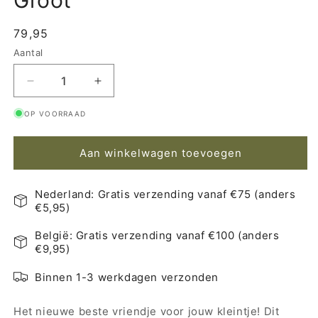
Groot
Normale
79,95
prijs
Aantal
Aantal
Aantal
Aantal
verlagen
verhogen
OP VOORRAAD
voor
voor
Senger
Senger
Naturwelt
Naturwelt
Aan winkelwagen toevoegen
Warmteknuffel
Warmteknuffel
Gans
Gans
Grijs
Grijs
Nederland: Gratis verzending vanaf €75 (anders
Groot
Groot
€5,95)
België: Gratis verzending vanaf €100 (anders
€9,95)
Binnen 1-3 werkdagen verzonden
Het nieuwe beste vriendje voor jouw kleintje! Dit