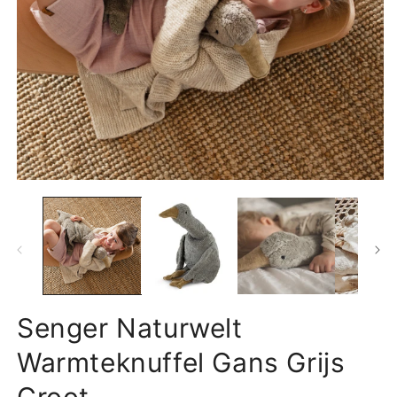
Media
M
1
2
openen
o
in
in
modaal
m
Senger Naturwelt
Warmteknuffel Gans Grijs